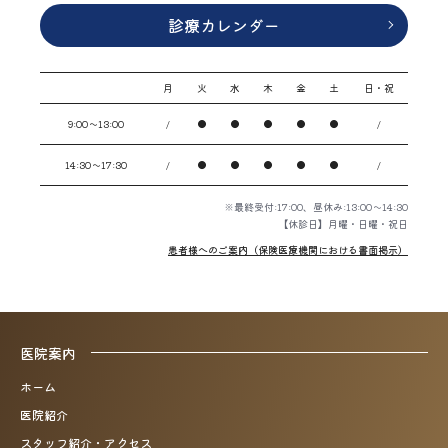
診療カレンダー
月
火
水
木
金
土
日・祝
9:00～13:00
/
●
●
●
●
●
/
14:30～17:30
/
●
●
●
●
●
/
※最終受付:17:00、昼休み:13:00～14:30
【休診日】月曜・日曜・祝日
患者様へのご案内（保険医療機関における書面掲示）
医院案内
ホーム
医院紹介
スタッフ紹介・アクセス