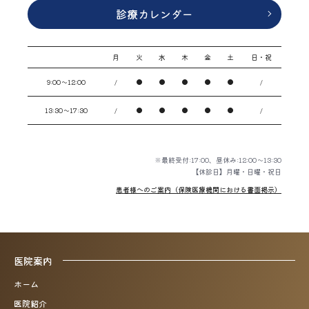
診療カレンダー
月
火
水
木
金
土
日・祝
9:00〜12:00
/
●
●
●
●
●
/
13:30〜17:30
/
●
●
●
●
●
/
※最終受付:17:00、昼休み:12:00～13:30
【休診日】月曜・日曜・祝日
患者様へのご案内（保険医療機関における書面掲示）
医院案内
ホーム
医院紹介