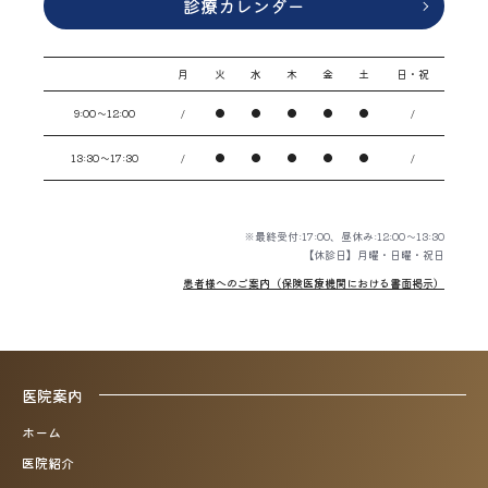
診療カレンダー
月
火
水
木
金
土
日・祝
9:00〜12:00
/
●
●
●
●
●
/
13:30〜17:30
/
●
●
●
●
●
/
※最終受付:17:00、昼休み:12:00～13:30
【休診日】月曜・日曜・祝日
患者様へのご案内（保険医療機関における書面掲示）
医院案内
ホーム
医院紹介