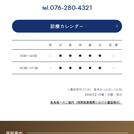
076-280-4321
tel.
診療カレンダー
月
火
水
木
金
土
日・祝
9:00〜12:00
/
●
●
●
●
●
/
13:30〜17:30
/
●
●
●
●
●
/
※最終受付:17:00、昼休み:12:00～13:30
【休診日】月曜・日曜・祝日
患者様へのご案内（保険医療機関における書面掲示）
医院案内